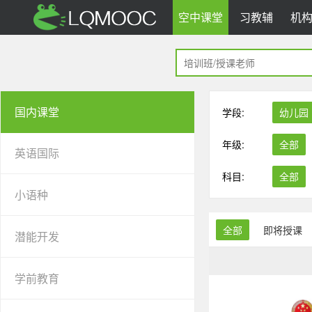
空中课堂
习教辅
机
国内课堂
学段:
幼儿园
年级:
全部
英语国际
科目:
全部
小语种
全部
即将授课
潜能开发
学前教育